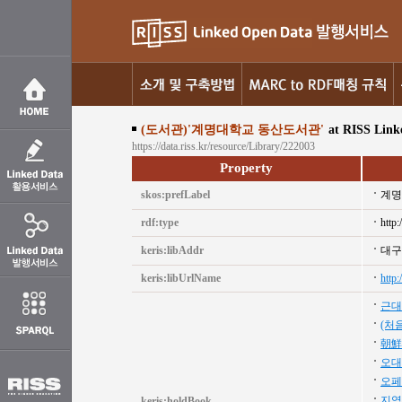
(도서관)'계명대학교 동산도서관'
at RISS Link
https://data.riss.kr/resource/Library/222003
Property
skos:prefLabel
계명
rdf:type
http:
keris:libAddr
대구
keris:libUrlName
http:
근대
(처
朝鮮
오대
오페
지역
keris:holdBook