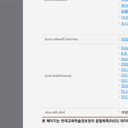
현대
韓國
(마
러시
keris:relatedUniversity
계명
Techn
R & 
Inte
PER
JOU
JOU
keris:holdJournal
JOU
TES
PLA
JOU
skos:altLabel
계명