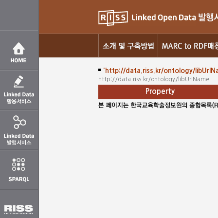
'http://data.riss.kr/ontology/libUrl
http://data.riss.kr/ontology/libUrlName
Property