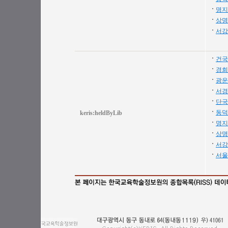
명지
상명
서강
건국
경희
광운
서경
단국
동덕
keris:heldByLib
명지
상명
서강
서울