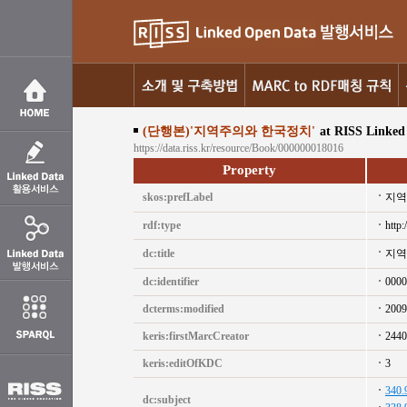
(단행본)'지역주의와 한국정치'
at RISS Linked
https://data.riss.kr/resource/Book/000000018016
Property
skos:prefLabel
지역
rdf:type
http:
dc:title
지역
dc:identifier
0000
dcterms:modified
2009
keris:firstMarcCreator
2440
keris:editOfKDC
3
340.
dc:subject