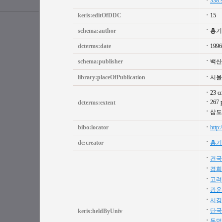
338.
keris:editOfDDC
15
schema:author
홍기
dcterms:date
1996
schema:publisher
백산
library:placeOfPublication
서울
23 c
267 
dcterms:extent
삽도
bibo:locator
http
dc:creator
홍기
건국
경희
고려
광운
서경
단국
keris:heldByUniv
동덕