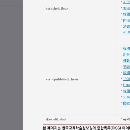
지역
현대
keris:holdBook
韓國
(마
消費
신 
韓國
新幹
佛敎
英語
韓國
19
keris:publishedThesis
Ha
韓國
의복
國際
skos:altLabel
동덕