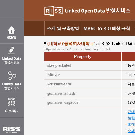
(대학교)'동덕여자대학교'
at RISS Linked Data
https://data.riss.kr/resource/University/211021
Property
skos:prefLabel
동덕
rdf:type
http:
keris:univAddr
서울
geonames:latitude
37.6
geonames:longitude
127.
근대
情報
오대
오페