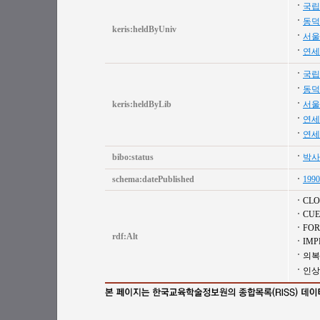
국립
동덕
keris:heldByUniv
서울
연세
국립
동덕
keris:heldByLib
서울
연세
연세
bibo:status
박사
schema:datePublished
1990
CLO
CUE
FOR
rdf:Alt
IMP
의복
인상