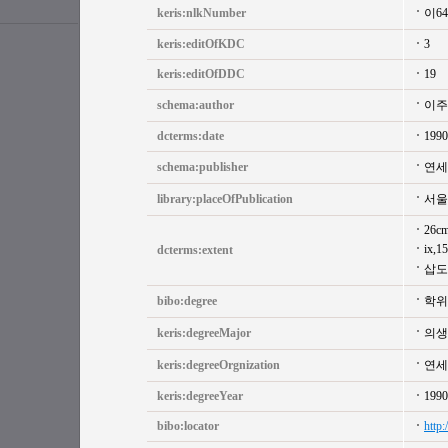
keris:nlkNumber
이6
keris:editOfKDC
3
keris:editOfDDC
19
schema:author
이주
dcterms:date
1990
schema:publisher
연세
library:placeOfPublication
서울
26c
ix,1
dcterms:extent
삽도
bibo:degree
학위
keris:degreeMajor
의생
keris:degreeOrgnization
연세
keris:degreeYear
1990
bibo:locator
http