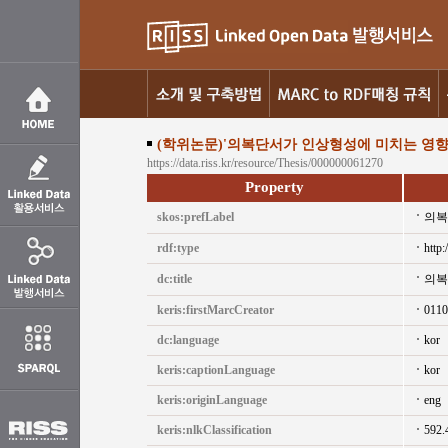
(학위논문)'의복단서가 인상형성에 미치는 영향
https://data.riss.kr/resource/Thesis/000000061270
Property
skos:prefLabel
의복
rdf:type
http:
dc:title
의복
keris:firstMarcCreator
0110
dc:language
kor
keris:captionLanguage
kor
keris:originLanguage
eng
keris:nlkClassification
592.