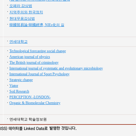
오페라 감상법
지역주의와 한국정치
현대무용감상법
韓國貿易論:韓國經濟, NIEs化의 길
연세대학교
Technological forecasting social change
American journal of physics
The British journal of criminology
International journal of systematic and evolutionary microbiology
International Journal of Sport Psychology
Strategic change
Viator
Soil Research
PERCEPTION -LONDON-
Organic & Biomolecular Chemistry
연세대학교 학술정보원