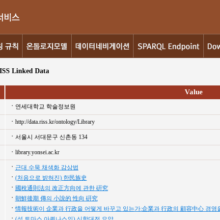
ISS Linked Data
Value
연세대학교 학술정보원
http://data.riss.kr/ontology/Library
서울시 서대문구 신촌동 134
library.yonsei.ac.kr
근대 수묵 채색화 감상법
(처음으로 밝혀진) 한民族史
國稅通則法의 改正方向에 관한 硏究
朝鮮後期 傳의 小說的 性向 硏究
情報技術이 企業과 行政을 어떻게 바꾸고 있는가:企業과 行政의 顧容中心 경영
(성 토마스 아퀴나스의) 신학대전 요약