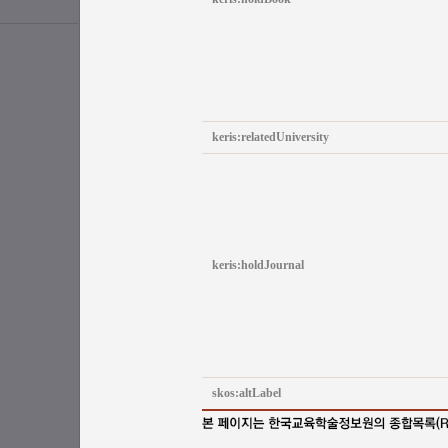
keris:relatedUniversity
keris:holdJournal
skos:altLabel