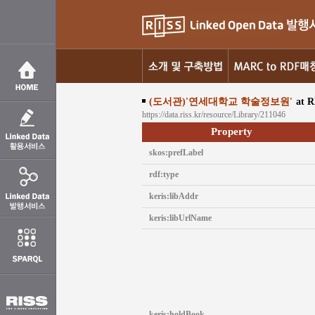
(도서관)'연세대학교 학술정보원'
at R
https://data.riss.kr/resource/Library/211046
Property
skos:prefLabel
rdf:type
keris:libAddr
keris:libUrlName
keris:holdBook