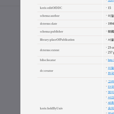
329.
keris:editOfDDC
15
schema:author
이철
dcterms:date
1994
schema:publisher
韓國
library:placeOfPublication
서울
23 c
dcterms:extent
257 
bibo:locator
http
이철
dc:creator
한국
고려
단국
명지
서강
세종
숭의
keris:heldByUniv
연세