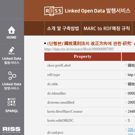
(단행본)'國稅通則法의 改正方向에 관한 硏究'
https://data.riss.kr/resource/Book/000000007091
Property
skos:prefLabel
國稅
rdf:type
http:
dc:title
國稅
dc:identifier
0000
dcterms:modified
2009
keris:firstMarcCreator
2440
keris:editOfKDC
3
329.
dc:subject