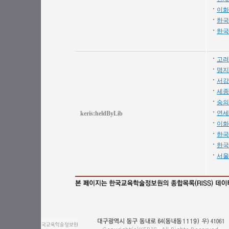
이화
한국
한국
고려
명지
서강
세종
숭의
연세
keris:heldByLib
이화
한국
한국
서울