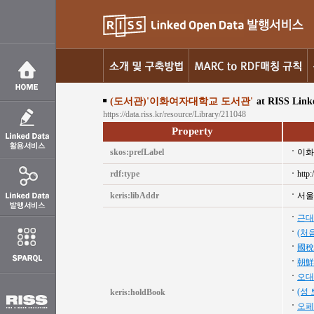
(도서관)'이화여자대학교 도서관'
at RISS Link
https://data.riss.kr/resource/Library/211048
Property
skos:prefLabel
이화
rdf:type
http:
keris:libAddr
서울
근대
(처
國稅
朝鮮
오대
(성
keris:holdBook
오페