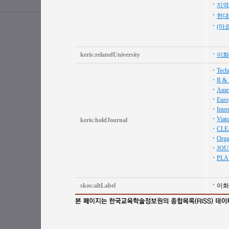
지역
현대
(마
keris:relatedUniversity
이화
Techn
R & 
Amer
Euro
Inte
Viat
keris:holdJournal
CLE
Orga
JOU
PLA
skos:altLabel
이화