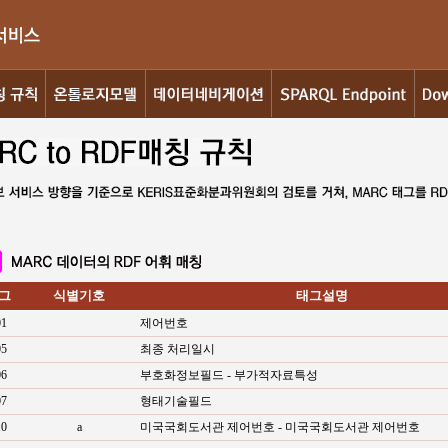
그
식별기호
태그설명
01
제어번호
05
최종 처리일시
06
부호화정보필드 - 부가적자료특성
07
형태기술필드
10
a
미국국회도서관 제어번호 - 미국국회도서관 제어번호