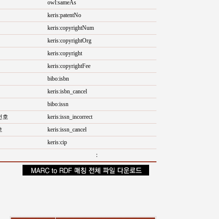
owl:sameAs
keris:patentNo
keris:copyrightNum
keris:copyrightOrg
keris:copyright
keris:copyrightFee
bibo:isbn
keris:isbn_cancel
bibo:issn
번호
keris:issn_incorrect
호
keris:issn_cancel
keris:cip
：