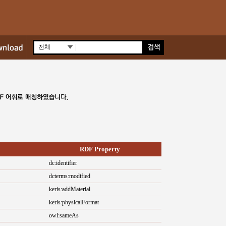
전체
RDF Property
dc:identifier
dcterms:modified
keris:addMaterial
keris:physicalFormat
owl:sameAs