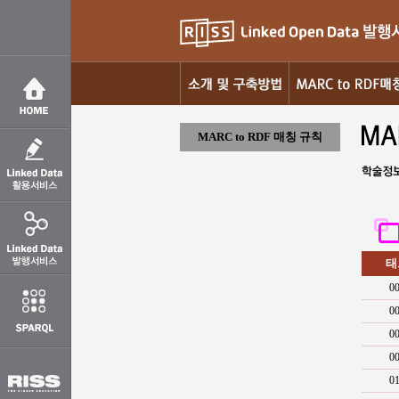
MARC to RDF 매칭 규칙
태
0
0
0
0
0