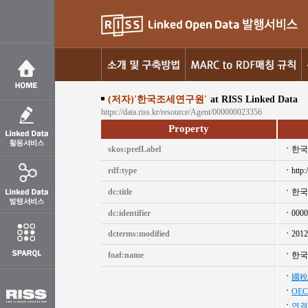
(저자)'한국조세연구원'
at RISS Linked Data
https://data.riss.kr/resource/Agent/000000023356
Property
skos:prefLabel
한국
rdf:type
http
dc:title
한국
dc:identifier
0000
dcterms:modified
2012
foaf:name
한국
國稅
OE
연결