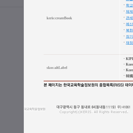
학교
체제
관세
keris:createBook
예산
북한
장기
재정
KIP
Korea
skos:altLabel
Korea
韓國