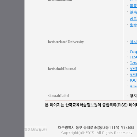
폭풍
越南
베트
生命
keris:relatedUniversity
명지
Persp
TES
Octo
keris:holdJournal
AME
AME
JOU
Amer
skos:altLabel
명지