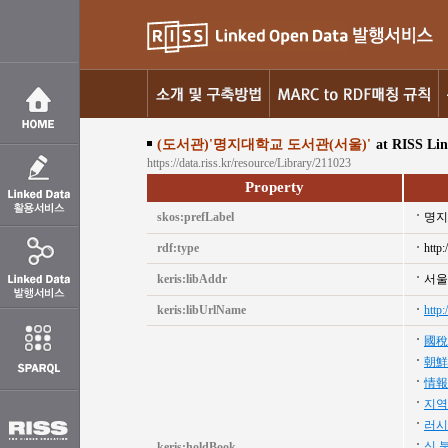
(도서관)'명지대학교 도서관(서울)'
at RISS Li
https://data.riss.kr/resource/Library/211023
Property
skos:prefLabel
명지
rdf:type
http:
keris:libAddr
서울
keris:libUrlName
http:
國稅
朝鮮
情報
지역
러시
신 
keris:holdBook