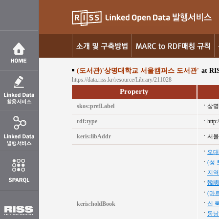
(도서관)'상명대학교 서울캠퍼스 도서관'
at RI
https://data.riss.kr/resource/Library/211028
Property
skos:prefLabel
상명
rdf:type
http:
keris:libAddr
서울
오대
(성
지역
韓國
(마
신 
keris:holdBook
동남