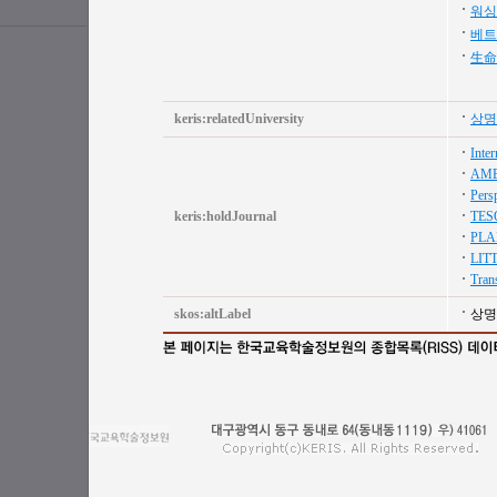
워싱
베트
生命
keris:relatedUniversity
상명
Inte
AME
Persp
keris:holdJournal
TES
PLA
LIT
Trans
skos:altLabel
상명