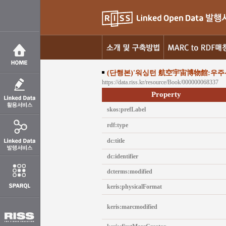
(단행본)'워싱턴 航空宇宙博物館:우주
https://data.riss.kr/resource/Book/000000068337
Property
skos:prefLabel
rdf:type
dc:title
dc:identifier
dcterms:modified
keris:physicalFormat
keris:marcmodified