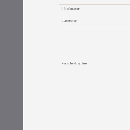
bibo:locator
dc:creator
keris:heldByUniv