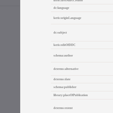
keris:firstMarcCreator
dc:language
keris:originLanguage
dc:subject
keris:editOfDDC
schema:author
dcterms:alternative
dcterms:date
schema:publisher
library:placeOfPublication
dcterms:extent