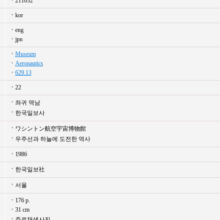
211032
kor
eng
jpn
Museum
Aeronautics
629.13
22
좌귀 역남
한국일보사
ワシントン航空宇宙博物館
우주선과 하늘에 도전한 역사
1986
한국일보社
서울
176 p.
31 cm
주로채색사진