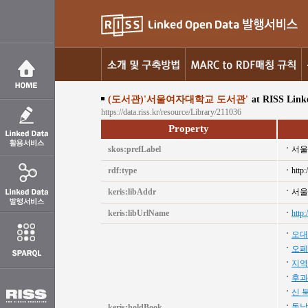
(도서관)'서울여자대학교 도서관'
at RISS Link
https://data.riss.kr/resource/Library/211036
Property
skos:prefLabel
서울
rdf:type
http:
keris:libAddr
서울
keris:libUrlName
http
오대
오페
지역
후과
신 
동남
keris:holdBook