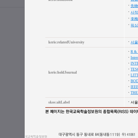
先物
사적
李梅
워싱
keris:relatedUniversity
서울
R & 
Inte
INT
TES
keris:holdJournal
LIT
BOD
IEE
THE
skos:altLabel
서울