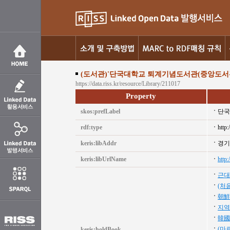
(도서관)'단국대학교 퇴계기념도서관(중앙도서관
https://data.riss.kr/resource/Library/211017
Property
skos:prefLabel
단국
rdf:type
http:
keris:libAddr
경기
keris:libUrlName
http:
근대
(처
朝鮮
지역
韓國
(마
keris:holdBook