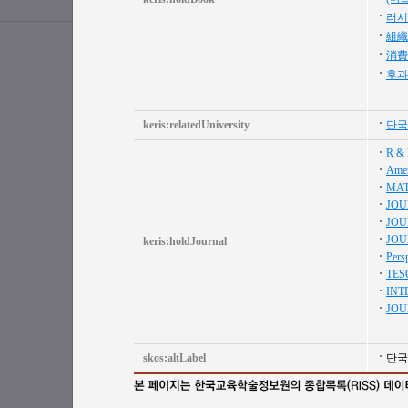
러시
組織
消費
후과
keris:relatedUniversity
단국
R & 
Amer
MAT
JOU
JOU
JOU
keris:holdJournal
Persp
TES
INT
JOU
skos:altLabel
단국