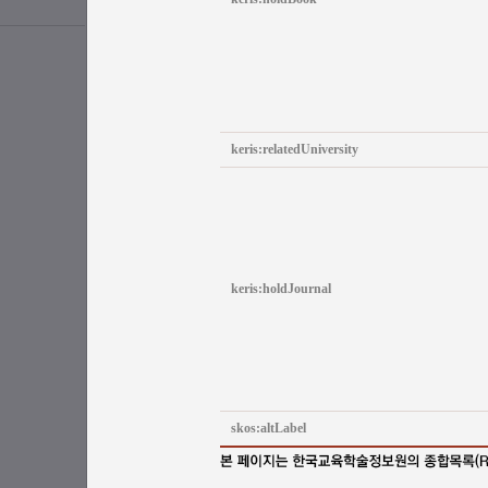
keris:relatedUniversity
keris:holdJournal
skos:altLabel