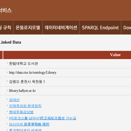
Linked Data
Value
한림대학교 도서관
http://data.riss.kr/ontology/Library
강원도 춘천시 옥천동 1
library.hallym.ac.kr
오대산
지역주의와 한국정치
현대무용감상법
(마르크스를 넘어서)民主福祉主義로 가는길
러시아의 新軍事戰略 構想
후과학단계의 세계관