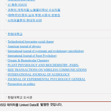
신 북한 지리지
과학의 개척자들:노벨물리학상 수상자들
(80年代)민중의 삶과 투쟁:서중석 르뽀집
사적유물론의 현대적 비판
한림대학교
Technological forecasting social change
American journal of physics
International journal of systematic and evolutionary microbiology
International Journal of Sport Psychology
Organic & Biomolecular Chemistry
PLANT PHYSIOLOGY AND BIOCHEMISTRY -PARIS-
IEEE TRANSACTIONS ON WIRELESS COMMUNICATIONS
INTERNATIONAL JOURNAL OF AUDIOLOGY
JOURNAL OF EXPERIMENTAL PSYCHOLOGY GENERAL
Perspectives on politics
한림대학교 도서관