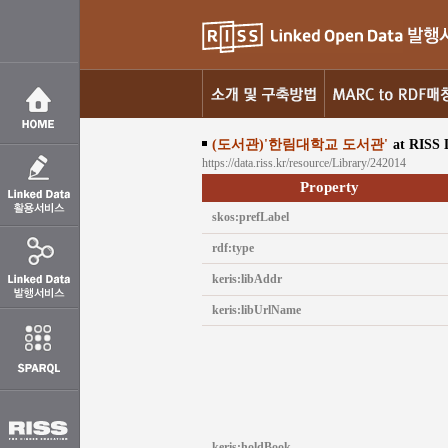
(도서관)'한림대학교 도서관'
at RISS 
https://data.riss.kr/resource/Library/242014
Property
skos:prefLabel
rdf:type
keris:libAddr
keris:libUrlName
keris:holdBook