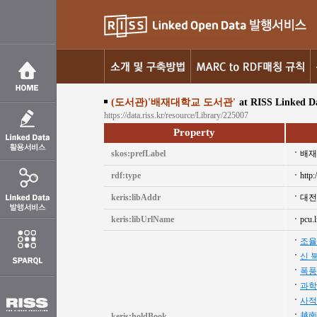
(도서관)'배재대학교 도서관'
at RISS Linked D
https://data.riss.kr/resource/Library/225007
Property
skos:prefLabel
배재
rdf:type
http:
keris:libAddr
대전
keris:libUrlName
pcu.l
조율
신 
폭풍
과학
사적
越南
keris:holdBook