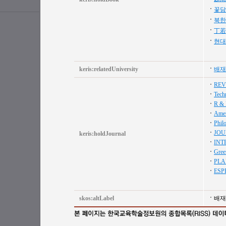
꽃담
북한
丁若
현대
keris:relatedUniversity
배재
REV
Techn
R & 
Amer
Phil
JOU
keris:holdJournal
INT
Gree
PLA
ESP
skos:altLabel
배재