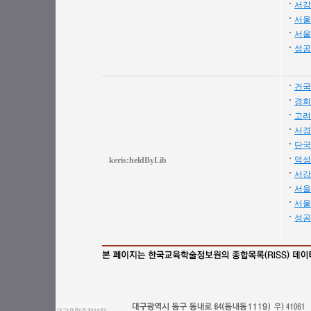
서강
서울
서울
성공
건국
경희
고려
서경
단국
덕성
keris:heldByLib
서강
서울
서울
성공