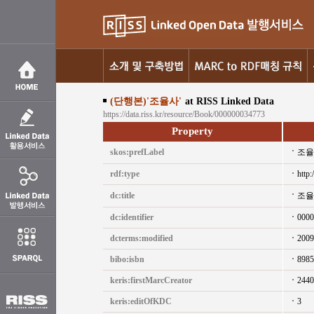
(단행본)'조율사'
at RISS Linked Data
https://data.riss.kr/resource/Book/000000034773
Property
skos:prefLabel
조율
rdf:type
http:
dc:title
조율
dc:identifier
0000
dcterms:modified
2009
bibo:isbn
8985
keris:firstMarcCreator
2440
keris:editOfKDC
3