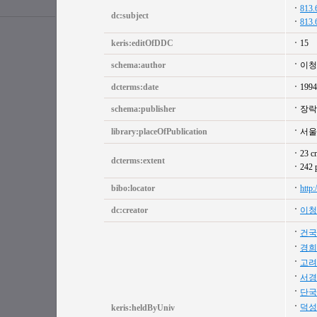
813.
dc:subject
813.
keris:editOfDDC
15
schema:author
이청
dcterms:date
1994
schema:publisher
장락
library:placeOfPublication
서울
23 c
dcterms:extent
242 
bibo:locator
http
dc:creator
이청
건국
경희
고려
서경
단국
덕성
keris:heldByUniv