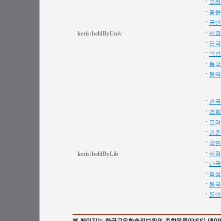
고려
광운
국민
서경
keris:heldByUniv
단국
덕성
동국
동덕
건국
경희
고려
광운
국민
서경
keris:heldByLib
단국
덕성
동국
동덕