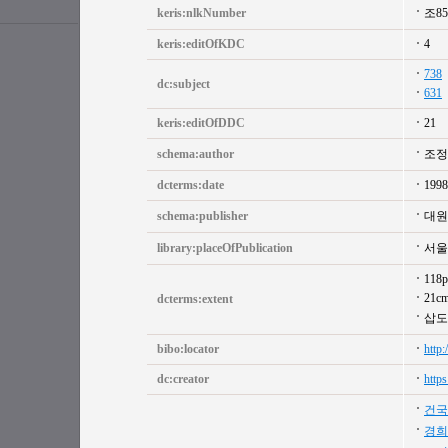
keris:nlkNumber
조8
keris:editOfKDC
4
738
dc:subject
631
keris:editOfDDC
21
schema:author
조정
dcterms:date
1998
schema:publisher
대원
library:placeOfPublication
서울
118p
21c
dcterms:extent
삽도
bibo:locator
http
dc:creator
http
건국
경희