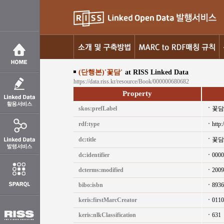
(단행본)'꽃담'
at RISS Linked Data
https://data.riss.kr/resource/Book/000000680682
Property
skos:prefLabel
꽃담
rdf:type
http:
dc:title
꽃담
dc:identifier
0000
dcterms:modified
2009
bibo:isbn
8936
keris:firstMarcCreator
0110
keris:nlkClassification
631