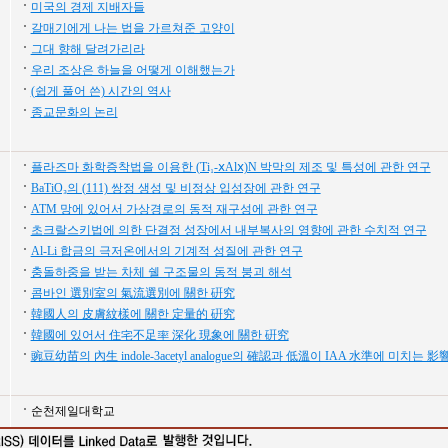
미국의 경제 지배자들
갈매기에게 나는 법을 가르쳐준 고양이
그대 향해 달려가리라
우리 조상은 하늘을 어떻게 이해했는가
(쉽게 풀어 쓴) 시간의 역사
종교문화의 논리
플라즈마 화학증착법을 이용한 (Ti₁-ⅹAlⅹ)N 박막의 제조 및 특성에 관한 연구
BaTiO₃의 (111) 쌍정 생성 및 비정상 입성장에 관한 연구
ATM 망에 있어서 가상경로의 동적 재구성에 관한 연구
초크랄스키법에 의한 단결정 성장에서 내부복사의 영향에 관한 수치적 연구
Al-Li 합금의 극저온에서의 기계적 성질에 관한 연구
충돌하중을 받는 차체 쉘 구조물의 동적 붕괴 해석
콤바인 選別室의 氣流選別에 關한 硏究
韓國人의 皮膚紋樣에 關한 定量的 硏究
韓國에 있어서 住宅不足率 深化 現象에 關한 硏究
豌豆幼苗의 內生 indole-3acetyl analogue의 確認과 低溫이 IAA 水準에 미치는 影
순천제일대학교