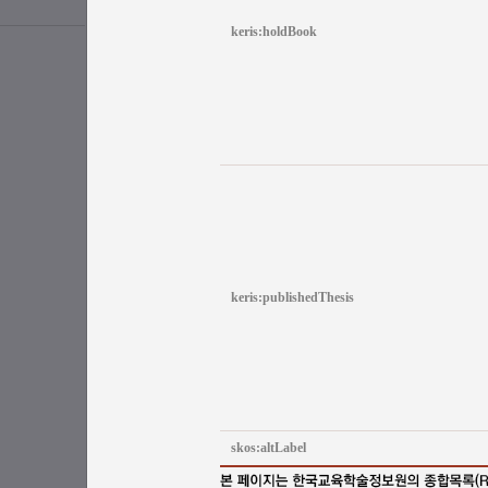
keris:holdBook
keris:publishedThesis
skos:altLabel