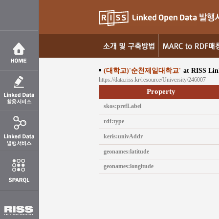
(대학교)'순천제일대학교'
at RISS Li
https://data.riss.kr/resource/University/246007
Property
skos:prefLabel
rdf:type
keris:univAddr
geonames:latitude
geonames:longitude