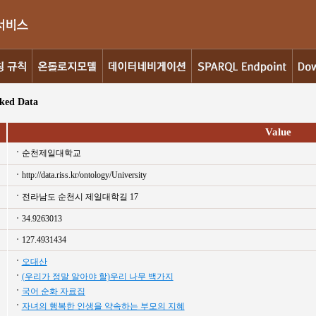
nked Data
Value
순천제일대학교
http://data.riss.kr/ontology/University
전라남도 순천시 제일대학길 17
34.9263013
127.4931434
오대산
(우리가 정말 알아야 할)우리 나무 백가지
국어 순화 자료집
자녀의 행복한 인생을 약속하는 부모의 지혜