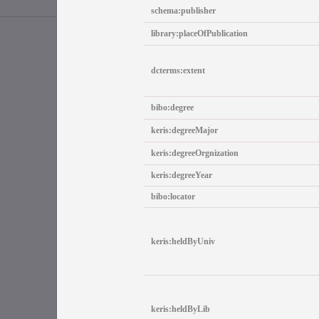
schema:publisher
library:placeOfPublication
dcterms:extent
bibo:degree
keris:degreeMajor
keris:degreeOrgnization
keris:degreeYear
bibo:locator
keris:heldByUniv
keris:heldByLib