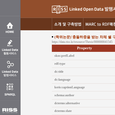
(학위논문)'충돌하중을 받는 차체 쉘 
https://data.riss.kr/resource/Thesis/000000041545
Property
skos:prefLabel
rdf:type
dc:title
dc:language
keris:captionLanguage
schema:author
dcterms:alternative
dcterms:date