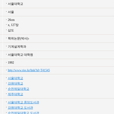
서울대학교
서울
26cm
x, 127장
삽도
학위논문(박사)-
기계설계학과
서울대학교 대학원
1992
http://www.riss.kr/link?id=T41545
서울대학교
강원대학교
순천제일대학교
제주대학교
서울대학교 중앙도서관
강원대학교 도서관
순천제일대학교 도서관