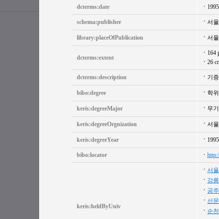
dcterms:date
1995
schema:publisher
서울
library:placeOfPublication
서울
164 
dcterms:extent
26 c
dcterms:description
기증
bibo:degree
학위
keris:degreeMajor
무기
keris:degreeOrgnization
서울
keris:degreeYear
199
bibo:locator
http
서울
강릉
공주
선문
keris:heldByUniv
순천