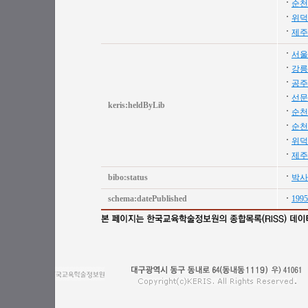
순천
위덕
제주
서울
강릉
공주
선문
keris:heldByLib
순천
순천
위덕
제주
bibo:status
박사
schema:datePublished
1995