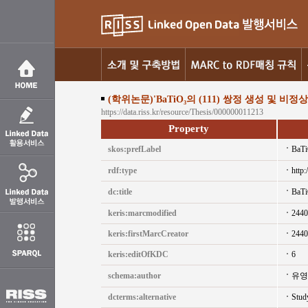
(학위논문)'BaTiO₃의 (111) 쌍정 생성 및 비
https://data.riss.kr/resource/Thesis/000000011213
Property
skos:prefLabel
Ba
rdf:type
http:
dc:title
Ba
keris:marcmodified
2440
keris:firstMarcCreator
2440
keris:editOfKDC
6
schema:author
유영
dcterms:alternative
Stud