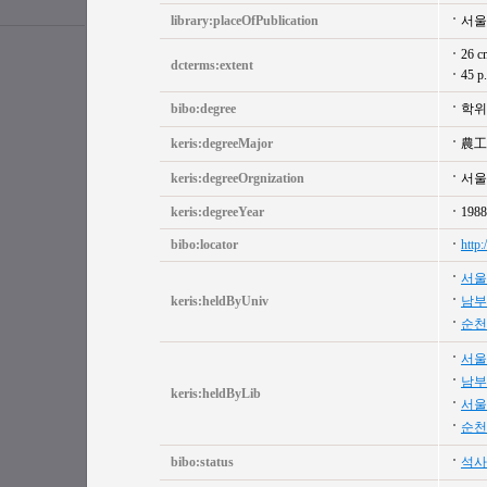
library:placeOfPublication
서울
26 c
dcterms:extent
45 p.
bibo:degree
학위
keris:degreeMajor
農工
keris:degreeOrgnization
서울
keris:degreeYear
1988
bibo:locator
http
서울
keris:heldByUniv
남부
순천
서울
남부
keris:heldByLib
서울
순천
bibo:status
석사