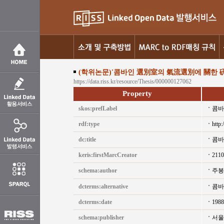
(학위논문)'콤바인 選別室의 氣流選別에 關한 
https://data.riss.kr/resource/Thesis/000000127062
Property
skos:prefLabel
콤바
rdf:type
http:
dc:title
콤바
keris:firstMarcCreator
2110
schema:author
주봉
dcterms:alternative
콤바
dcterms:date
1988
schema:publisher
서울