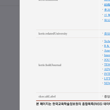
組織
후과
신 
워싱
keris:relatedUniversity
중앙
Techn
R & 
Amer
Inte
JOU
TES
keris:holdJournal
ADV
INT
LIT
NEW
skos:altLabel
중앙