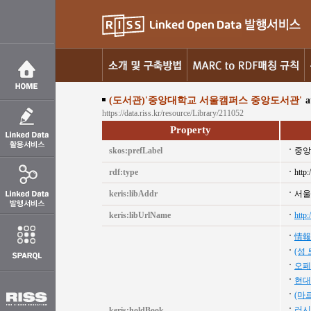
(도서관)'중앙대학교 서울캠퍼스 중앙도서관'
a
https://data.riss.kr/resource/Library/211052
Property
skos:prefLabel
중앙
rdf:type
http:
keris:libAddr
서울
keris:libUrlName
http:
情報
(성
오페
현대
(마
러시
keris:holdBook