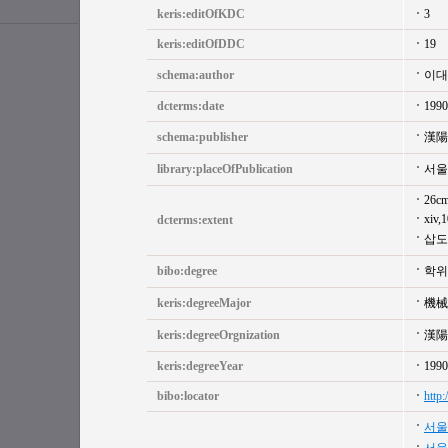
keris:editOfKDC
3
keris:editOfDDC
19
schema:author
이대
dcterms:date
1990
schema:publisher
漢陽
library:placeOfPublication
서울
26c
xiv,
dcterms:extent
삽도
bibo:degree
학위
keris:degreeMajor
機械
keris:degreeOrgnization
漢陽
keris:degreeYear
1990
bibo:locator
http
서울