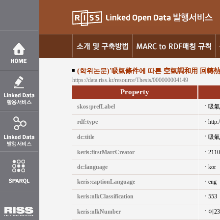
(학위논문)'吸氣條件에 따른 空氣調和用 回轉熱
https://data.riss.kr/resource/Thesis/000000004149
Property
skos:prefLabel
吸氣
rdf:type
http:
dc:title
吸氣
keris:firstMarcCreator
2110
dc:language
kor
keris:captionLanguage
eng
keris:nlkClassification
553
keris:nlkNumber
이2