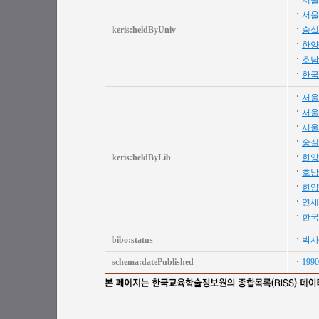
서울
서울
keris:heldByUniv
숭실
한양
호남
한국
서울
서울
서울
숭실
keris:heldByLib
한양
호남
한양
연세
한국
bibo:status
박사
schema:datePublished
1990