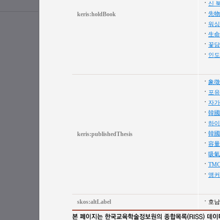
신 
先物
keris:holdBook
워싱
生命
꽃담
인도
象徵 
포유
자가
韓國
하이
韓國
keris:publishedThesis
容量
吸氣
TM
앵커
skos:altLabel
호남