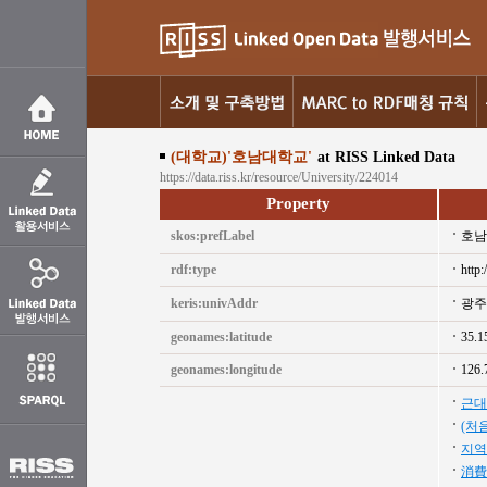
(대학교)'호남대학교'
at RISS Linked Data
https://data.riss.kr/resource/University/224014
Property
skos:prefLabel
호남
rdf:type
http:
keris:univAddr
광주
geonames:latitude
35.1
geonames:longitude
126.
근대
(처
지역
消費