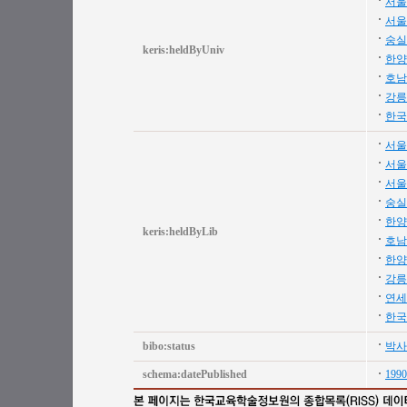
서울
서울
숭실
keris:heldByUniv
한양
호남
강릉
한국
서울
서울
서울
숭실
한양
keris:heldByLib
호남
한양
강릉
연세
한국
bibo:status
박사
schema:datePublished
1990