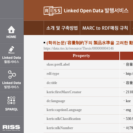
(학위논문)'容量制約下의 製品水準을 고려한 
https://data.riss.kr/resource/Thesis/000000004146
Property
skos:prefLabel
容量
rdf:type
http:
dc:title
容量
keris:firstMarcCreator
2110
dc:language
kor
keris:captionLanguage
eng
keris:nlkClassification
530.
keris:nlkNumber
이7