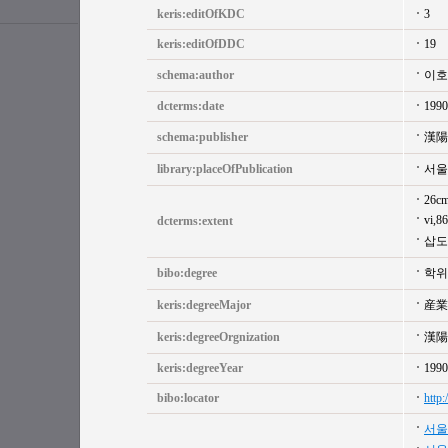
keris:editOfKDC
3
keris:editOfDDC
19
schema:author
이호
dcterms:date
1990
schema:publisher
漢陽
library:placeOfPublication
서울
26c
vi,8
dcterms:extent
삽도
bibo:degree
학위
keris:degreeMajor
産業
keris:degreeOrgnization
漢陽
keris:degreeYear
1990
bibo:locator
http
서울