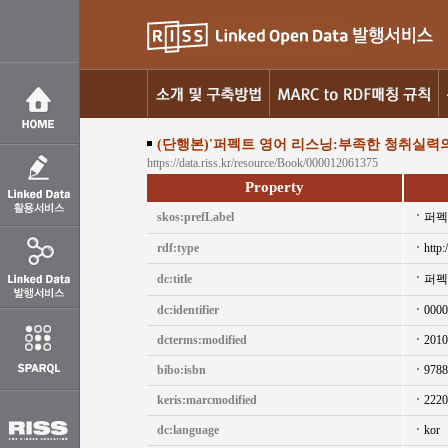
(단행본)'퍼펙트 영어 리스닝:부족한 청취실력의
https://data.riss.kr/resource/Book/000012061375
Property
skos:prefLabel
퍼펙
rdf:type
http:
dc:title
퍼펙
dc:identifier
0000
dcterms:modified
2010
bibo:isbn
9788
keris:marcmodified
2220
dc:language
kor