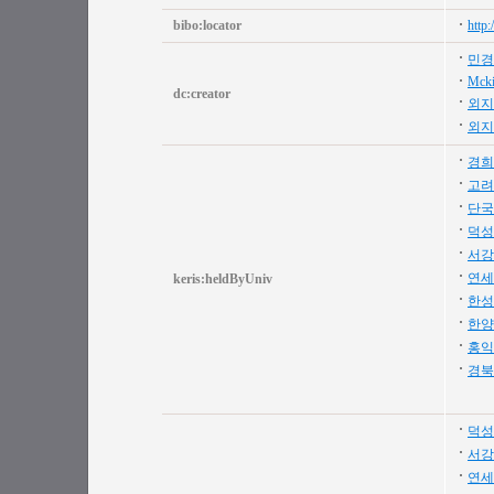
bibo:locator
http
민경
Mcki
dc:creator
외지
외지
경희
고려
단국
덕성
서강
연세
keris:heldByUniv
한성
한양
홍익
경북
덕성
서강
연세