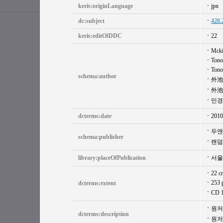
keris:originLanguage
jpn
dc:subject
428.
keris:editOfDDC
22
Mcki
Tono
Tono
schema:author
外池
外池
민경
dcterms:date
2010
두앤
schema:publisher
랜덤
library:placeOfPublication
서울
22 c
253 
dcterms:extent
CD 
원저
dcterms:description
원저