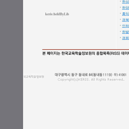
한성
한양
홍익
keris:heldByLib
경북
인하
한밭
경희