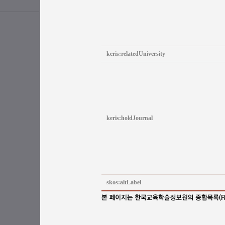
keris:relatedUniversity
keris:holdJournal
skos:altLabel