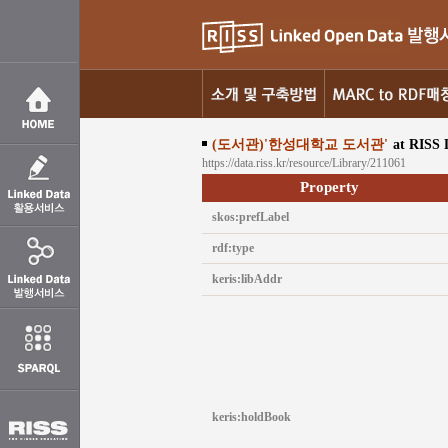
(도서관)'한성대학교 도서관'
at RISS 
https://data.riss.kr/resource/Library/211061
Property
skos:prefLabel
rdf:type
keris:libAddr
keris:holdBook