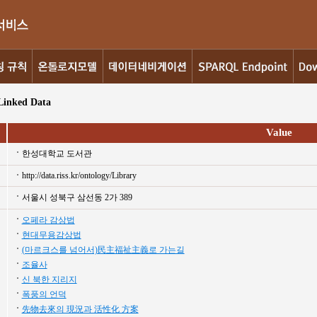
Linked Data
Value
한성대학교 도서관
http://data.riss.kr/ontology/Library
서울시 성북구 삼선동 2가 389
오페라 감상법
현대무용감상법
(마르크스를 넘어서)民主福祉主義로 가는길
조율사
신 북한 지리지
폭풍의 언덕
先物去來의 現況과 活性化 方案