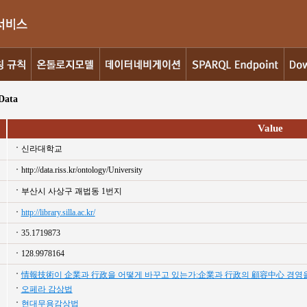
Data
Value
신라대학교
http://data.riss.kr/ontology/University
부산시 사상구 괘법동 1번지
http://library.silla.ac.kr/
35.1719873
128.9978164
情報技術이 企業과 行政을 어떻게 바꾸고 있는가:企業과 行政의 顧容中心 경영
오페라 감상법
현대무용감상법