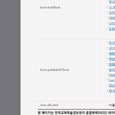
후과
신 
keris:holdBook
과학
(8
사적
生命
한국
국어
佛敎
學校
韓國
keris:publishedThesis
철릭
Studi
Lo
混合
初.
skos:altLabel
서울