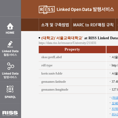
(대학교)'서울교육대학교'
at RISS Linked Data
https://data.riss.kr/resource/University/211031
Property
skos:prefLabel
서울
rdf:type
http:
keris:univAddr
서울
geonames:latitude
37.4
geonames:longitude
127.
(처
오페
지역
러시