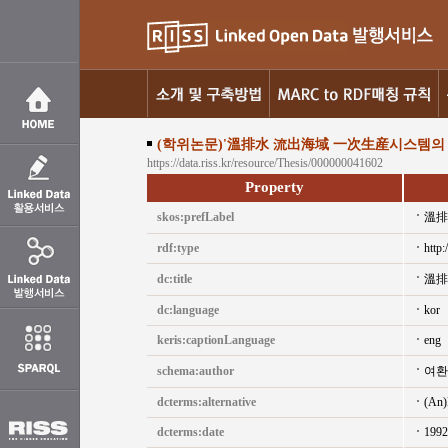
(학위논문)'溫排水 流出海域 一次生産시스템의
https://data.riss.kr/resource/Thesis/000000041602
Property
skos:prefLabel
溫排
rdf:type
http:
dc:title
溫排
dc:language
kor
keris:captionLanguage
eng
schema:author
여환
dcterms:alternative
(An)
dcterms:date
1992