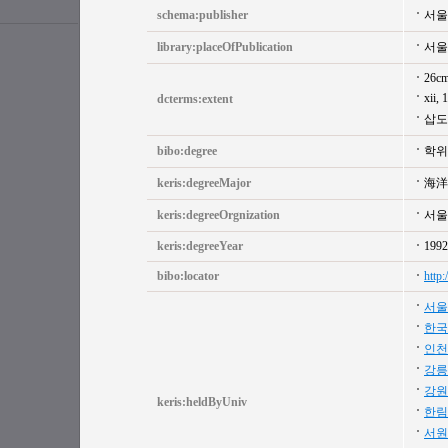
schema:publisher
서울
library:placeOfPublication
서울
26c
xii,
dcterms:extent
삽도
bibo:degree
학위
keris:degreeMajor
海洋
keris:degreeOrgnization
서울
keris:degreeYear
1992
bibo:locator
http
서울
한국
인천
강릉
강원
keris:heldByUniv
한림
서원