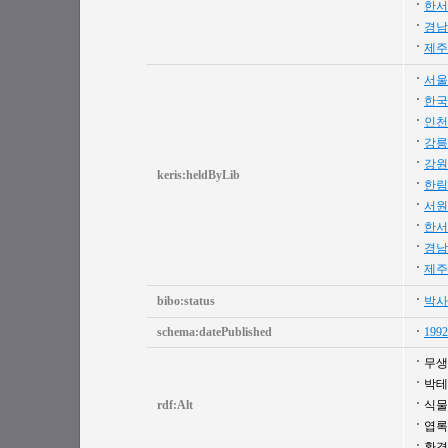
한서
경남
제주
서울
한국
인천
강릉
강원
keris:heldByLib
한림
서원
한서
경남
제주
bibo:status
박사
schema:datePublished
1992
무생
박테
rdf:Alt
식물
엽록
환경