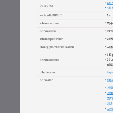
481.
dc:subject
481.
keris:editOfDDC
15
schema:author
박수
dcterms:date
1996
schema:publisher
대원
library:placeOfPublication
서울
143 
21 c
dcterms:extent
삽도
bibo:locator
http
dc:creator
http
건국
경희
고려
광운
국민