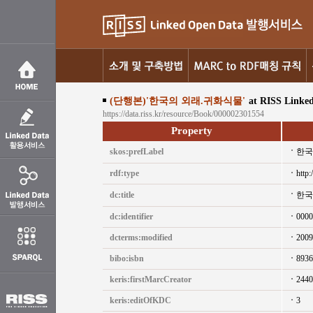
(단행본)'한국의 외래.귀화식물'
at RISS Linke
https://data.riss.kr/resource/Book/000002301554
Property
skos:prefLabel
한국
rdf:type
http:
dc:title
한국
dc:identifier
0000
dcterms:modified
2009
bibo:isbn
8936
keris:firstMarcCreator
2440
keris:editOfKDC
3