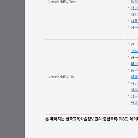
동덕
keris:heldByUniv
상명
서강
서울
성공
건국
고려
광운
국민
동덕
상명
keris:heldByLib
서강
서울
성공
세종