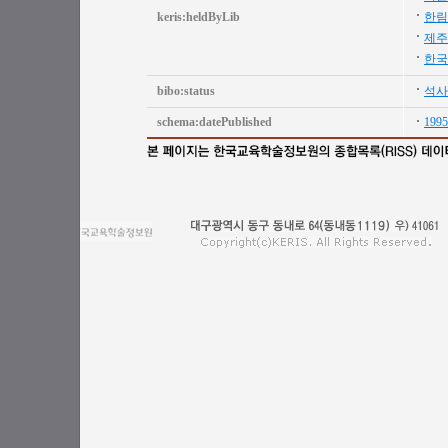
keris:heldByLib
한림
제주
한국
bibo:status
석사
schema:datePublished
1995