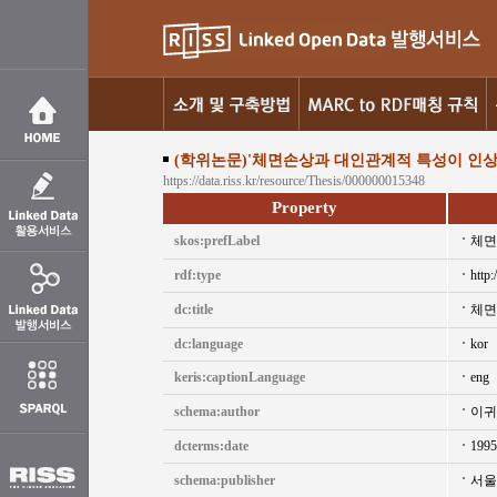
(학위논문)'체면손상과 대인관계적 특성이 인상
https://data.riss.kr/resource/Thesis/000000015348
Property
skos:prefLabel
체면
rdf:type
http:
dc:title
체면
dc:language
kor
keris:captionLanguage
eng
schema:author
이귀
dcterms:date
1995
schema:publisher
서울