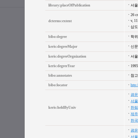
library:placeOfPublication
서울
26 c
v, 11
dcterms:extent
삽도
bibo:degree
학위
keris:degreeMajor
신문
keris:degreeOrgnization
서울
keris:degreeYear
1995
bibo:annotates
참고문
bibo:locator
http
광운
서울
keris:heldByUniv
한림
제주
한국
광운
서울