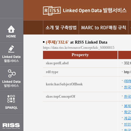
(주제)'332.6'
at RISS Linked Data
https://data.riss.kr/resource/Concept/kdc_S0000015
Property
skos:prefLabel
332.
rdf:type
http
(8
keris:hasSubjectOfBook
한국
skos:topConceptOf
한국
봉제
학군
계급
빈민
한국