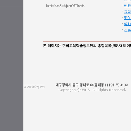
朝鮮
keris:hasSubjectOfThesis
그람
甲午
勞動
신흥