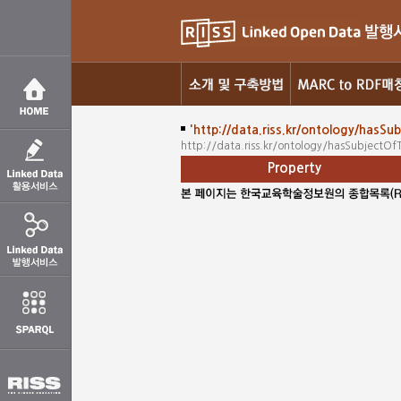
'http://data.riss.kr/ontology/hasSu
http://data.riss.kr/ontology/hasSubjectOfT
Property