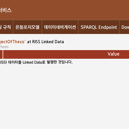
bjectOfThesis'
at RISS Linked Data
hesis
Value