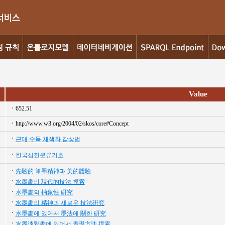
Value
652.51
http://www.w3.org/2004/02/skos/core#Concept
근대 수묵 채색화 감상법
한국십진분류기호
先驗的 筆墨精神과 美的體驗
水墨畵의 現代的技法 摸索
水墨畵의 抽象性 硏究
水墨畵의 精神과 새로운 技法硏究
水墨畵에 있어서 墨法에 關한 硏究
水墨淡彩畵에 있어서 表現方法 摸索