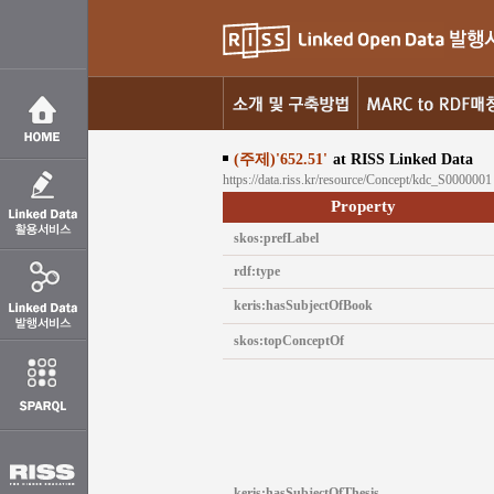
(주제)'652.51'
at RISS Linked Data
https://data.riss.kr/resource/Concept/kdc_S0000001
Property
skos:prefLabel
rdf:type
keris:hasSubjectOfBook
skos:topConceptOf
keris:hasSubjectOfThesis