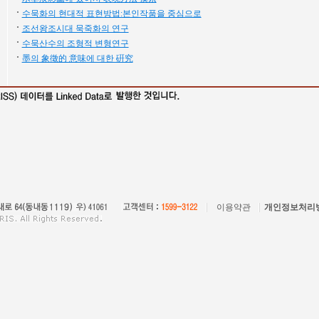
수묵화의 현대적 표현방법:본인작품을 중심으로
조선왕조시대 묵죽화의 연구
수묵산수의 조형적 변형연구
墨의 象徵的 意味에 대한 硏究
이용약관
개인정보처리