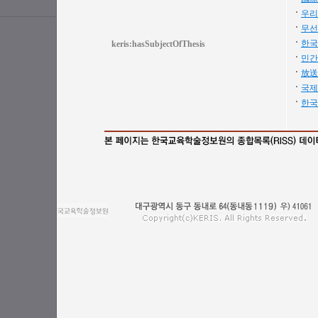
우리
무선
한국
keris:hasSubjectOfThesis
민간
放送
국제
한국