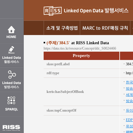
(주제)'384.5'
at RISS Linked Data
https://data.riss.kr/resource/Concept/ddc_S0024466
Property
skos:prefLabel
384.
rdf:type
http
한국
방송
keris:hasSubjectOfBook
세계
방송
skos:topConceptOf
듀이
ED
위성
國際