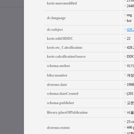
2110
keris:marcmodified
2440
eng
dc:language
kor
dc:subject
428.
keris:editOfDDC
22
keris:etc_Calssification
428.
keris:calssificationSource
DD
schema:author
이기
bibo:number
개정
dcterms:date
1998
schema:dateCreated
(201
schema:publisher
교문
library:placeOfPublication
서울
23 c
446 
dcterms:extent
삽화