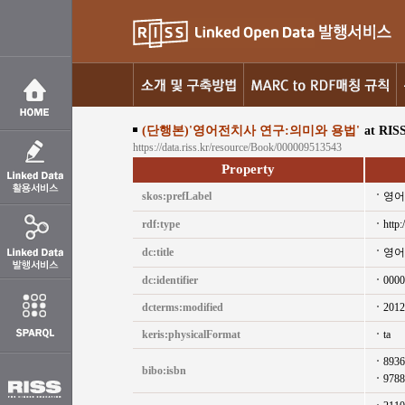
(단행본)'영어전치사 연구:의미와 용법'
at RIS
https://data.riss.kr/resource/Book/000009513543
Property
skos:prefLabel
영어
rdf:type
http:
dc:title
영어
dc:identifier
0000
dcterms:modified
2012
keris:physicalFormat
ta
8936
bibo:isbn
9788