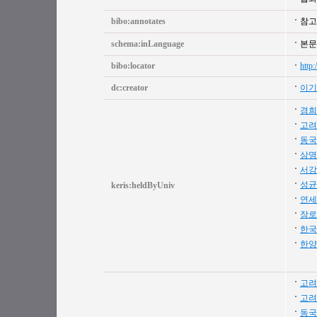
bibo:annotates
참고문
schema:inLanguage
본문
bibo:locator
http
dc:creator
이기
경희
고려
동국
상명
서강
성균
keris:heldByUniv
연세
장로
한국
한양
고려
고려
동국