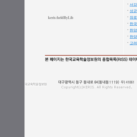
서강
성균
장로
keris:heldByLib
한국
한양
한양
고려