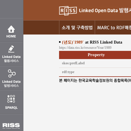
(년도)'1989'
at RISS Linked Data
https://data.riss.kr/resource/Year/1989
Property
skos:prefLabel
rdf:type