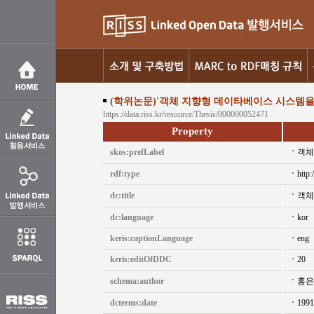
(학위논문)'객체 지향형 데이타베이스 시스템을
https://data.riss.kr/resource/Thesis/000000052471
Property
skos:prefLabel
객체
rdf:type
http:
dc:title
객체
dc:language
kor
keris:captionLanguage
eng
keris:editOfDDC
20
schema:author
홍은
dcterms:date
1991