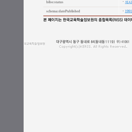
bibo:status
석사
schema:datePublished
1991