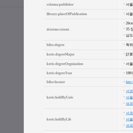
schema:publisher
서울
library:placeOfPublication
서울
26c
35 
dcterms:extent
삽도
bibo:degree
학위
keris:degreeMajor
計算
keris:degreeOrgnization
서울
keris:degreeYear
1991
bibo:locator
http
서경
keris:heldByUniv
서울
성공
서경
keris:heldByLib
서울
성공