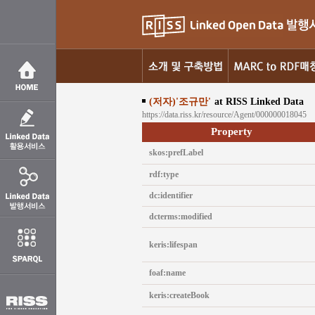
(저자)'조규만'
at RISS Linked Data
https://data.riss.kr/resource/Agent/000000018045
Property
skos:prefLabel
rdf:type
dc:identifier
dcterms:modified
keris:lifespan
foaf:name
keris:createBook