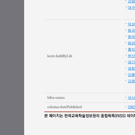
강원
대구
덕성
동국
동덕
동양
홍익
부산
keris:heldByLib
경기
경희
강릉
강원
bibo:status
석사
schema:datePublished
1985