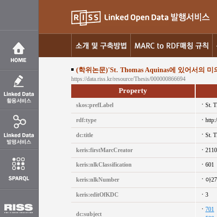
(학위논문)'St. Thomas Aquinas에 있어서의 
https://data.riss.kr/resource/Thesis/000000866694
Property
skos:prefLabel
St.
rdf:type
http:
dc:title
St.
keris:firstMarcCreator
2110
keris:nlkClassification
601
keris:nlkNumber
아2
keris:editOfKDC
3
701
dc:subject