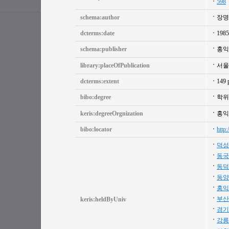
598
schema:author
장명
dcterms:date
1985
schema:publisher
홍익
library:placeOfPublication
서울
dcterms:extent
149 
bibo:degree
학위
keris:degreeOrgnization
홍익
bibo:locator
http
덕성
동국
동덕
동양
홍익
부산
keris:heldByUniv
경기
강릉