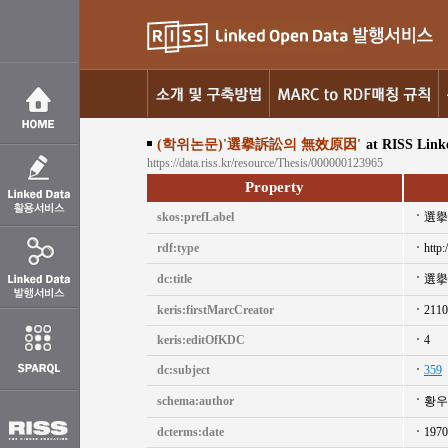
(학위논문)'選擧訴訟의 無效原因'
at RISS Link
https://data.riss.kr/resource/Thesis/000000123965
Property
skos:prefLabel
選擧
rdf:type
http:
dc:title
選擧
keris:firstMarcCreator
2110
keris:editOfKDC
4
dc:subject
359
schema:author
황우
dcterms:date
1970