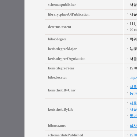
schema:publisher
서울
library:placeOfPublication
서울
111, 
dcterms:extent
26 c
bibo:degree
학위
keris:degreeMajor
法學
keris:degreeOrgnization
서울
keris:degreeYear
1970
bibo:locator
http
서울
keris:heldByUniv
동아
서울
keris:heldByLib
서울
동아
bibo:status
석사
schema:datePublished
1970