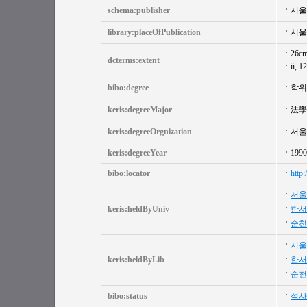
schema:publisher
서울
library:placeOfPublication
서울
26c
dcterms:extent
ii, 1
bibo:degree
학위
keris:degreeMajor
法學
keris:degreeOrgnization
서울
keris:degreeYear
1990
bibo:locator
http
서울
keris:heldByUniv
한서
순천
서울
keris:heldByLib
한서
순천
bibo:status
석사