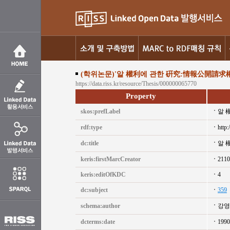
(학위논문)'알 權利에 관한 硏究:情報公開請
https://data.riss.kr/resource/Thesis/000000065770
Property
skos:prefLabel
알 
rdf:type
http:
dc:title
알 
keris:firstMarcCreator
2110
keris:editOfKDC
4
dc:subject
359
schema:author
강영
dcterms:date
1990