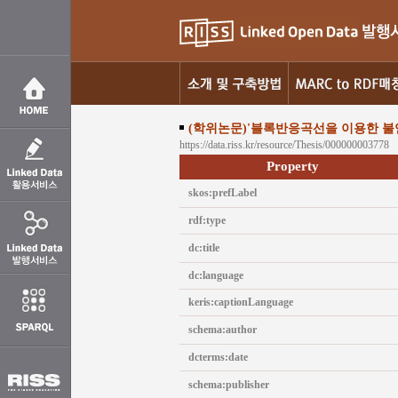
(학위논문)'블록반응곡선을 이용한 불
https://data.riss.kr/resource/Thesis/000000003778
Property
skos:prefLabel
rdf:type
dc:title
dc:language
keris:captionLanguage
schema:author
dcterms:date
schema:publisher