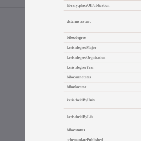
library:placeOfPublication
dcterms:extent
bibo:degree
keris:degreeMajor
keris:degreeOrgnization
keris:degreeYear
bibo:annotates
bibo:locator
keris:heldByUniv
keris:heldByLib
bibo:status
schema:datePublished