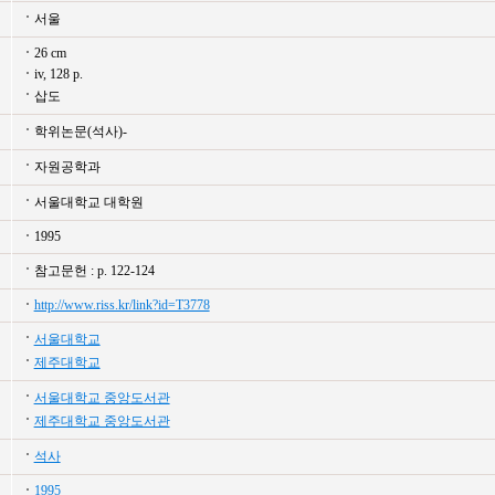
서울
26 cm
iv, 128 p.
삽도
학위논문(석사)-
자원공학과
서울대학교 대학원
1995
참고문헌 : p. 122-124
http://www.riss.kr/link?id=T3778
서울대학교
제주대학교
서울대학교 중앙도서관
제주대학교 중앙도서관
석사
1995