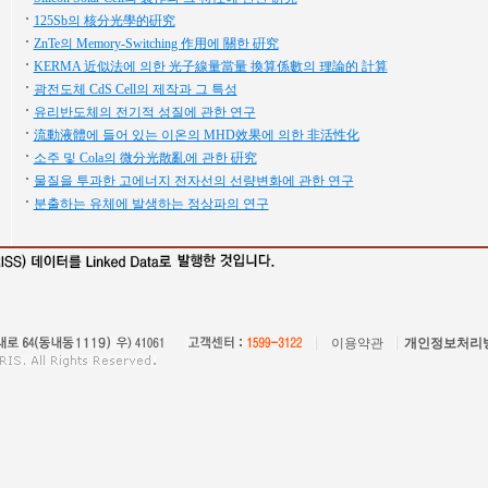
125Sb의 核分光學的硏究
ZnTe의 Memory-Switching 作用에 關한 硏究
KERMA 近似法에 의한 光子線量當量 換算係數의 理論的 計算
광전도체 CdS Cell의 제작과 그 특성
유리반도체의 전기적 성질에 관한 연구
流動液體에 들어 있는 이온의 MHD效果에 의한 非活性化
소주 및 Cola의 微分光散亂에 관한 硏究
물질을 투과한 고에너지 전자선의 선량변화에 관한 연구
분출하는 유체에 발생하는 정상파의 연구
이용약관
개인정보처리