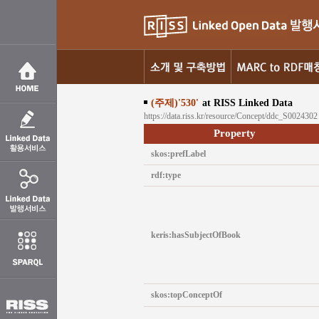
(주제)'530'
at RISS Linked Data
https://data.riss.kr/resource/Concept/ddc_S0024302
Property
skos:prefLabel
rdf:type
keris:hasSubjectOfBook
skos:topConceptOf