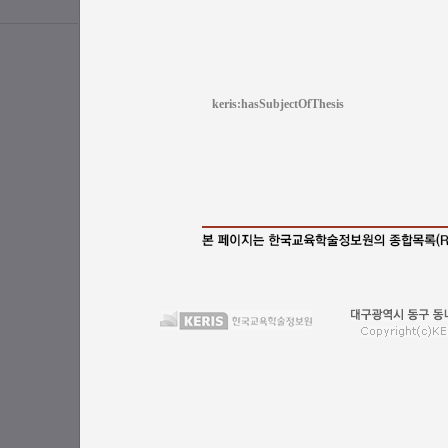
keris:hasSubjectOfThesis