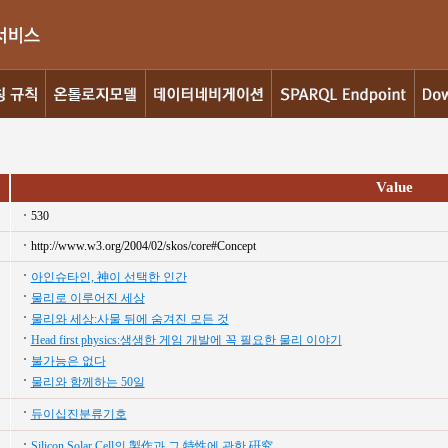
Value
530
http://www.w3.org/2004/02/skos/core#Concept
아인슈타인, 神이 선택한 인간
물리로 이루어진 세상
물리와 세상:사물 뒤에 숨겨진 모든 것
Head first physics:생생한 게임 개발에 꼭 필요한 물리 이야기
불가능은 없다
물리와 함께하는 50일
듀이십진분류기호
Silicon Solar Cell의 製作과 그 特性에 관한 硏究